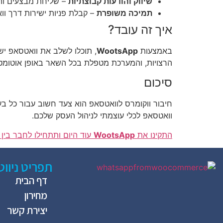
שיווק והודעות קבוצתיות
– שליחת מבצעים והו
תמיכה משופרת
– קבלת פניות ישירות דרך וו
איך זה עובד?
באמצעות
WootsApp
הרצויות, והמערכת מטפלת בכל השאר באופן אוטומטי
סיכום
חיבור ווקומרס לוואטסאפ הוא צעד חשוב עבור כל בע
וואטסאפ לכלי עוצמתי לניהול העסק שלכם.
התקינו את
WootsApp
עוד היום ותתחילו לחבר בין 
תפריט ניווט
דף הבית
מחירון
יצירת קשר