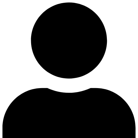
דלג
לתוכן