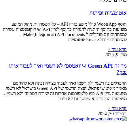
מידע כללי
אוטומציות ופיתוח
תוסף WootsApp כולל מופע בגרין API – כל אפשרויות ניהול המופע
מופיעות בתוסף וניתנות להגדרה בתוסף לגרין API יש דוקומנטציה עשירה
למפתחים וגם מודולים ל Make(Integromat) API documents –
למפתחים מודול make לאוטומציות
קרא עוד »
מרץ 9, 2025
מה זה Green API ו-‘וואטספ’ לא רשמי ואיך לעבוד איתו
נכון?
ההבדלים בין רשמי ולא רשמי ואיך לעבוד בצורה נכונה ולא להיחסם
מאמר מאת: שי פתאל, הנציג הרשמי של Green-API בישראל לא רשמי –
משמעות גרין API כמו פלטפורמות אחרות זה שירות המכונה ‘לא רשמי’.
משמעות הביטוי היא שהשירות לא עובר
קרא עוד »
דצמבר 30, 2024